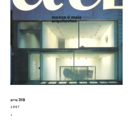
a+u 318
1997
+