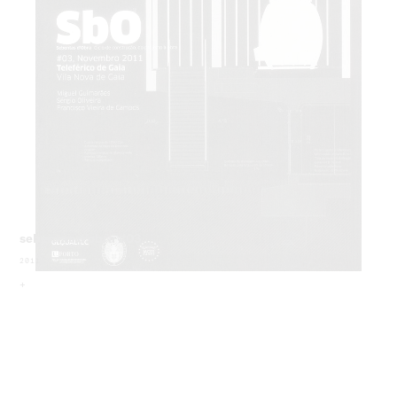
sebentas d'obra #03
2011
+