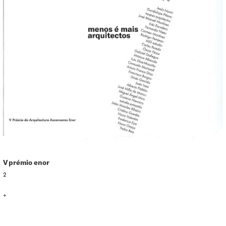
V prémio enor
2
+