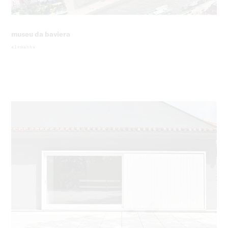
museu da baviera
alemanha