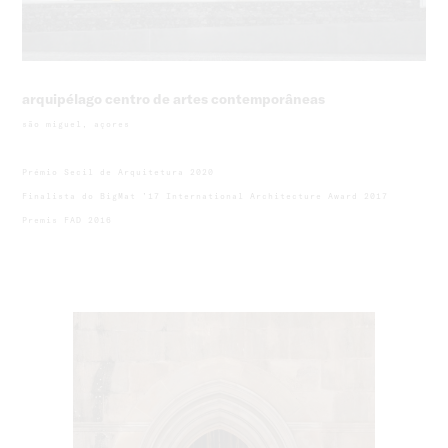
arquipélago centro de artes contemporâneas
são miguel, açores
Prémio Secil de Arquitetura 2020
Finalista do BigMat ’17 International Architecture Award 2017
Premis FAD 2016