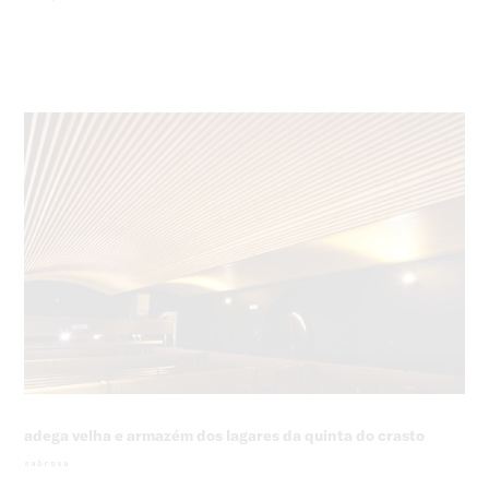
adega velha e armazém dos lagares da quinta do crasto
sabrosa